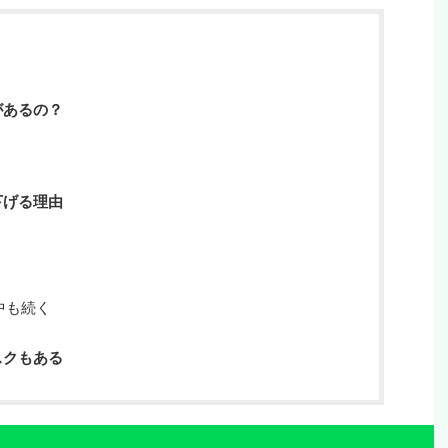
があるの？
下げる理由
中も続く
スクもある