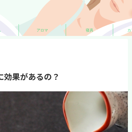
ム
アロマ
寝具
カ
に効果があるの？